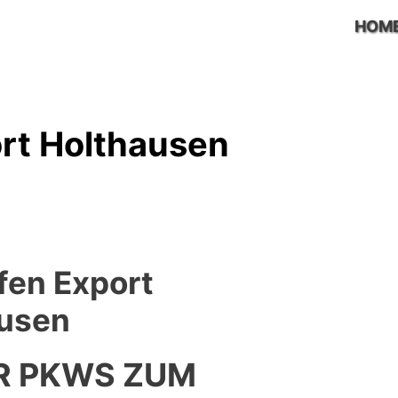
HOM
rt Holthausen
fen Export
usen
R PKWS ZUM