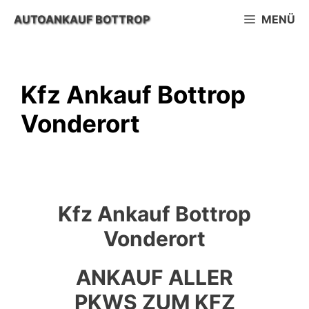
Zum
AUTOANKAUF BOTTROP
MENÜ
Inhalt
springen
Kfz Ankauf Bottrop
Vonderort
Kfz Ankauf Bottrop
Vonderort
ANKAUF ALLER
PKWS ZUM KFZ