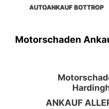
Zum
AUTOANKAUF BOTTROP
Inhalt
springen
Motorschaden Anka
Motorschad
Harding
ANKAUF ALLE