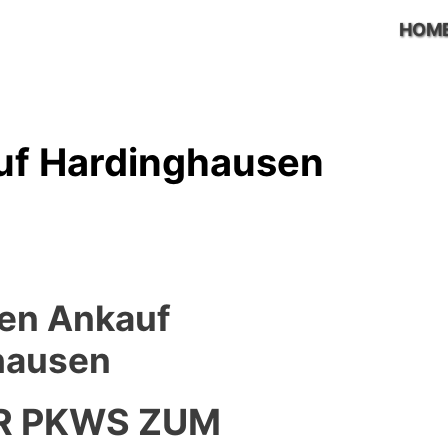
HOM
uf Hardinghausen
en Ankauf
hausen
R PKWS ZUM