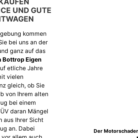
KAUFEN
ICE UND GUTE
CHTWAGEN
Umgebung kommen
Sie bei uns an der
 und ganz auf das
 Bottrop Eigen
uf etliche Jahre
it vielen
z gleich, ob Sie
b von Ihrem alten
eug bei einem
 TÜV daran Mängel
h aus Ihrer Sicht
eug an. Dabei
Der Motorschaden 
d vor allem auch